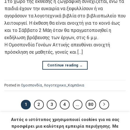
Στο χώρο της έκθεσης η ζωγραφική συνεχίζεται, ενώ τα
παιδιά έχουν την ευκαιρία να ξεφυλλίσουν ή να
αγοράσουν τα λογοτεχνικά βιβλία στο βιβλιοπωλείο που
λειτουργεί. Η έκθεση θα είναι ανοιχτή για το κοινό έως
και το Σάββατο 2 Μάη όταν θα πραγματοποιηθεί η
εκδήλωση βράβευσης των έργων, στις 6 μ.μ..
Η Ομοσπονδία Γονέων Αττικής απευθύνει ανοιχτή
πρόσκληση σε μαθητές, γονείς και […]
Continue reading
→
Posted in
Oμοσπονδία
,
Λογοτεχνικο_Καμπάνια
1
2
3
4
…
80
Αυτός ο ιστότοπος χρησιμοποιεί cookies για να σας
προσφέρει μια καλύτερη εμπειρία περιήγησης. Με