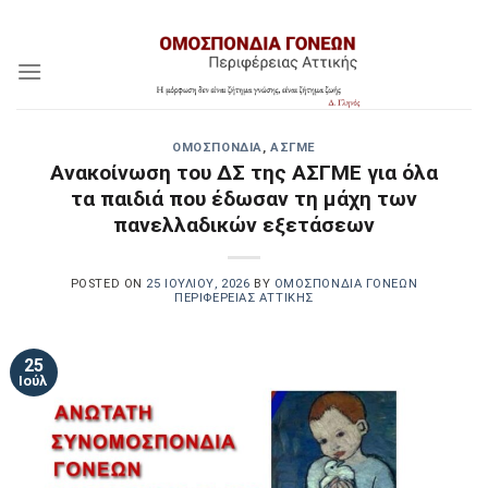
Skip
Assign a menu in Theme Options > Menus
to
content
OΜΟΣΠΟΝΔΊΑ
,
ΑΣΓΜΕ
Ανακοίνωση του ΔΣ της ΑΣΓΜΕ για όλα
τα παιδιά που έδωσαν τη μάχη των
πανελλαδικών εξετάσεων
POSTED ON
25 ΙΟΥΛΊΟΥ, 2026
BY
ΟΜΟΣΠΟΝΔΊΑ ΓΟΝΈΩΝ
ΠΕΡΙΦΈΡΕΙΑΣ ΑΤΤΙΚΉΣ
25
Ιούλ