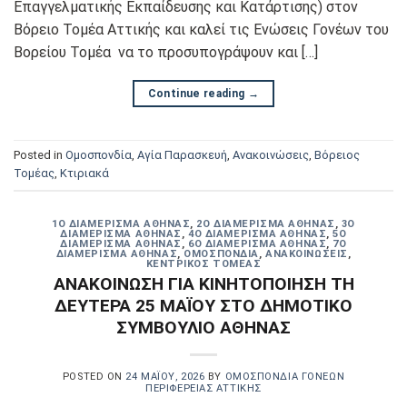
Επαγγελματικής Εκπαίδευσης και Κατάρτισης) στον
Βόρειο Τομέα Αττικής και καλεί τις Ενώσεις Γονέων του
Βορείου Τομέα να το προσυπογράψουν και […]
Continue reading
→
Posted in
Oμοσπονδία
,
Αγία Παρασκευή
,
Ανακοινώσεις
,
Βόρειος
Τομέας
,
Κτιριακά
1Ο ΔΙΑΜΈΡΙΣΜΑ ΑΘΉΝΑΣ
,
2Ο ΔΙΑΜΈΡΙΣΜΑ ΑΘΉΝΑΣ
,
3Ο
ΔΙΑΜΈΡΙΣΜΑ ΑΘΉΝΑΣ
,
4Ο ΔΙΑΜΈΡΙΣΜΑ ΑΘΉΝΑΣ
,
5Ο
ΔΙΑΜΈΡΙΣΜΑ ΑΘΉΝΑΣ
,
6Ο ΔΙΑΜΈΡΙΣΜΑ ΑΘΉΝΑΣ
,
7Ο
ΔΙΑΜΈΡΙΣΜΑ ΑΘΉΝΑΣ
,
OΜΟΣΠΟΝΔΊΑ
,
ΑΝΑΚΟΙΝΏΣΕΙΣ
,
ΚΕΝΤΡΙΚΌΣ ΤΟΜΈΑΣ
ΑΝΑΚΟΙΝΩΣΗ ΓΙΑ ΚΙΝΗΤΟΠΟΙΗΣΗ ΤΗ
ΔΕΥΤΕΡΑ 25 ΜΑΪΟΥ ΣΤΟ ΔΗΜΟΤΙΚΟ
ΣΥΜΒΟΥΛΙΟ ΑΘΗΝΑΣ
POSTED ON
24 ΜΑΪ́ΟΥ, 2026
BY
ΟΜΟΣΠΟΝΔΊΑ ΓΟΝΈΩΝ
ΠΕΡΙΦΈΡΕΙΑΣ ΑΤΤΙΚΉΣ