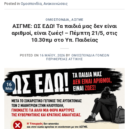
Posted in
Oμοσπονδία
,
Ανακοινώσεις
OΜΟΣΠΟΝΔΊΑ
,
ΑΣΓΜΕ
ΑΣΓΜΕ: ΩΣ ΕΔΩ! Τα παιδιά μας δεν είναι
αριθμοί, είναι ζωές! – Πέμπτη 21/5, στις
10.30πμ στο Υπ. Παιδείας
POSTED ON
16 ΜΑΪ́ΟΥ, 2026
BY
ΟΜΟΣΠΟΝΔΊΑ ΓΟΝΈΩΝ
ΠΕΡΙΦΈΡΕΙΑΣ ΑΤΤΙΚΉΣ
16
Μάι