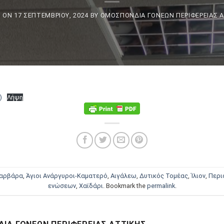
D ON
17 ΣΕΠΤΕΜΒΡΊΟΥ, 2024
BY
ΟΜΟΣΠΟΝΔΊΑ ΓΟΝΈΩΝ ΠΕΡΙΦΈΡΕΙΑΣ 
)
Λήψη
Βαρβάρα
,
Άγιοι Ανάργυροι-Καματερό
,
Αιγάλεω
,
Δυτικός Τομέας
,
Ίλιον
,
Περι
ενώσεων
,
Χαϊδάρι
. Bookmark the
permalink
.