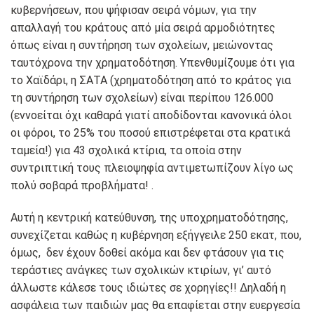
κυβερνήσεων, που ψήφισαν σειρά νόμων, για την
απαλλαγή του κράτους από μία σειρά αρμοδιότητες
όπως είναι η συντήρηση των σχολείων, μειώνοντας
ταυτόχρονα την χρηματοδότηση. Υπενθυμίζουμε ότι για
το Χαϊδάρι, η ΣΑΤΑ (χρηματοδότηση από το κράτος για
τη συντήρηση των σχολείων) είναι περίπου 126.000
(εννοείται όχι καθαρά γιατί αποδίδονται κανονικά όλοι
οι φόροι, το 25% του ποσού επιστρέφεται στα κρατικά
ταμεία!) για 43 σχολικά κτίρια, τα οποία στην
συντριπτική τους πλειοψηφία αντιμετωπίζουν λίγο ως
πολύ σοβαρά προβλήματα! .
Αυτή η κεντρική κατεύθυνση, της υποχρηματοδότησης,
συνεχίζεται καθώς η κυβέρνηση εξήγγειλε 250 εκατ, που,
όμως, δεν έχουν δοθεί ακόμα και δεν φτάσουν για τις
τεράστιες ανάγκες των σχολικών κτιρίων, γι’ αυτό
άλλωστε κάλεσε τους ιδιώτες σε χορηγίες!! Δηλαδή η
ασφάλεια των παιδιών μας θα επαφίεται στην ευεργεσία