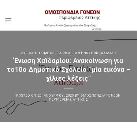
Skip
Assign a menu in Theme Options > Menus
to
content
ΔΥΤΙΚΌΣ ΤΟΜΈΑΣ
,
ΤΑ ΝΈΑ ΤΩΝ ΕΝΏΣΕΩΝ
,
ΧΑΪΔΆΡΙ
Ένωση Χαϊδαρίου: Ανακοίνωση για
το10ο Δημοτικό Σχολείο “μία εικόνα –
χίλιες λέξεις”
POSTED ON
20 ΙΑΝΟΥΑΡΊΟΥ, 2025
BY
ΟΜΟΣΠΟΝΔΊΑ ΓΟΝΈΩΝ
ΠΕΡΙΦΈΡΕΙΑΣ ΑΤΤΙΚΉΣ