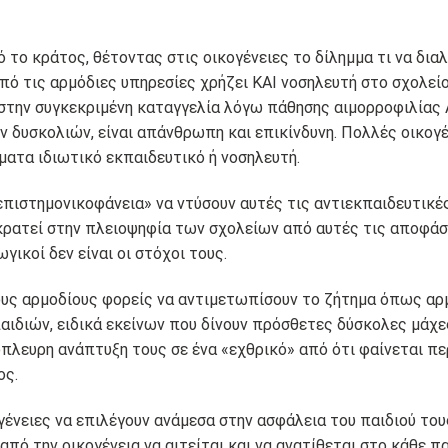
το κράτος, θέτοντας στις οικογένειες το δίλημμα τι να διαλέ
πό τις αρμόδιες υπηρεσίες χρήζει ΚΑΙ νοσηλευτή στο σχολε
την συγκεκριμένη καταγγελία λόγω πάθησης αιμορροφιλίας 
 δυσκολιών, είναι απάνθρωπη και επικίνδυνη. Πολλές οικογέ
ματα ιδιωτικό εκπαιδευτικό ή νοσηλευτή.
πιστημονικοφάνεια» να ντύσουν αυτές τις αντιεκπαιδευτικές
ρατεί στην πλειοψηφία των σχολείων από αυτές τις αποφάσ
γικοί δεν είναι οι στόχοι τους.
ους αρμοδίους φορείς να αντιμετωπίσουν το ζήτημα όπως αρ
αιδιών, ειδικά εκείνων που δίνουν πρόσθετες δύσκολες μάχε
όπλευρη ανάπτυξη τους σε ένα «εχθρικό» από ότι φαίνεται π
ος.
γένειες να επιλέγουν ανάμεσα στην ασφάλεια του παιδιού του
από την οικογένεια να αιτείται και να ανατίθεται στο κάθε π