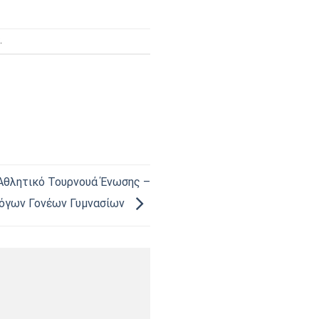
.
 Αθλητικό Τουρνουά Ένωσης –
όγων Γονέων Γυμνασίων