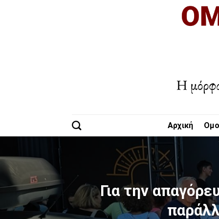
Skip
to
content
Αρχική
Oμο
Για την απαγόρε
παράλλ