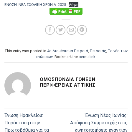
ΕΝΩΣΗ_ΝΕΑ ΣΧΟΛΙΚΗ ΧΡΟΝΙΑ_2025
Λήψη
This entry was posted in
4ο Διαμέρισμα Πειραιά
,
Πειραιάς
,
Τα νέα των
ενώσεων
. Bookmark the
permalink
.
ΟΜΟΣΠΟΝΔΊΑ ΓΟΝΈΩΝ
ΠΕΡΙΦΈΡΕΙΑΣ ΑΤΤΙΚΉΣ
Ένωση Ηρακλείου:
Ένωση Νέας Ιωνίας:
Παράσταση στην
Απόφαση Συμμετοχής στις
Πρωτοβάθμια για τα
κινητοποιήσεις εναντίον