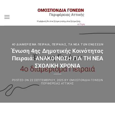
Skip
Assign a menu in Theme Options > Menus
to
content
4Ο ΔΙΑΜΈΡΙΣΜΑ ΠΕΙΡΑΙΆ
,
ΠΕΙΡΑΙΆΣ
,
ΤΑ ΝΈΑ ΤΩΝ ΕΝΏΣΕΩΝ
Ένωση 4ης Δημοτικής Κοινότητας
Πειραιά: ΑΝΑΚΟΙΝΩΣΗ ΓΙΑ ΤΗ ΝΕΑ
ΣΧΟΛΙΚΗ ΧΡΟΝΙΑ
POSTED ON
22 ΣΕΠΤΕΜΒΡΊΟΥ, 2025
BY
ΟΜΟΣΠΟΝΔΊΑ ΓΟΝΈΩΝ
ΠΕΡΙΦΈΡΕΙΑΣ ΑΤΤΙΚΉΣ