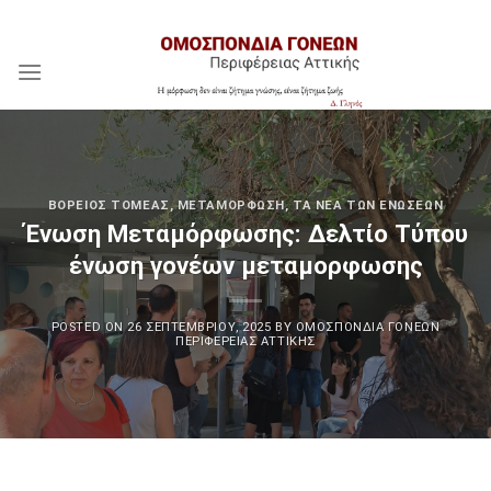
Skip
Assign a menu in Theme Options > Menus
to
content
ΒΌΡΕΙΟΣ ΤΟΜΈΑΣ
,
ΜΕΤΑΜΌΡΦΩΣΗ
,
ΤΑ ΝΈΑ ΤΩΝ ΕΝΏΣΕΩΝ
Ένωση Μεταμόρφωσης: Δελτίο Τύπου
ένωση γονέων μεταμορφωσης
POSTED ON
26 ΣΕΠΤΕΜΒΡΊΟΥ, 2025
BY
ΟΜΟΣΠΟΝΔΊΑ ΓΟΝΈΩΝ
ΠΕΡΙΦΈΡΕΙΑΣ ΑΤΤΙΚΉΣ