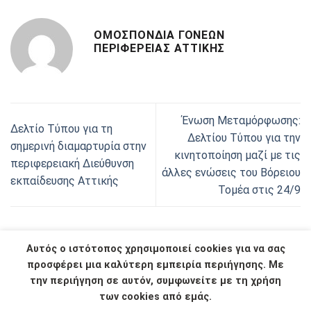
ΟΜΟΣΠΟΝΔΊΑ ΓΟΝΈΩΝ
ΠΕΡΙΦΈΡΕΙΑΣ ΑΤΤΙΚΉΣ
Ένωση Μεταμόρφωσης:
Δελτίο Τύπου για τη
Δελτίου Τύπου για την
σημερινή διαμαρτυρία στην
κινητοποίηση μαζί με τις
περιφερειακή Διεύθυνση
άλλες ενώσεις του Βόρειου
εκπαίδευσης Αττικής
Τομέα στις 24/9
Αυτός ο ιστότοπος χρησιμοποιεί cookies για να σας
προσφέρει μια καλύτερη εμπειρία περιήγησης. Με
την περιήγηση σε αυτόν, συμφωνείτε με τη χρήση
email Ομοσπονδίας:
omosp.goneon.attikis@gmail.com
των cookies από εμάς.
Πολιτική Απορρήτου
Όροι Χρήσης