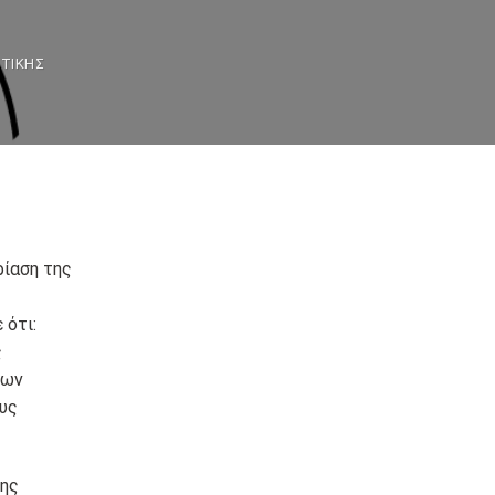
ΤΤΙΚΉΣ
ρίαση της
 ότι:
ς
των
υς
της