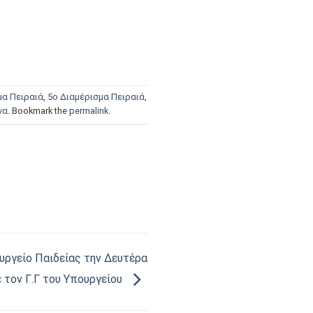
μα Πειραιά
,
5ο Διαμέρισμα Πειραιά
,
να
. Bookmark the
permalink
.
ουργείο Παιδείας την Δευτέρα
ε τον Γ.Γ του Υπουργείου