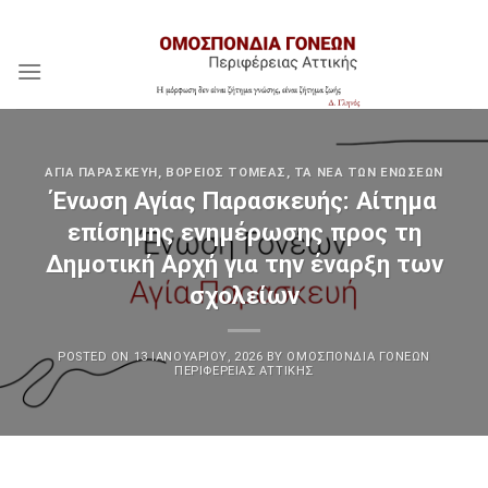
Skip
Assign a menu in Theme Options > Menus
to
content
ΑΓΊΑ ΠΑΡΑΣΚΕΥΉ
,
ΒΌΡΕΙΟΣ ΤΟΜΈΑΣ
,
ΤΑ ΝΈΑ ΤΩΝ ΕΝΏΣΕΩΝ
Ένωση Αγίας Παρασκευής: Αίτημα
επίσημης ενημέρωσης προς τη
Δημοτική Αρχή για την έναρξη των
σχολείων
POSTED ON
13 ΙΑΝΟΥΑΡΊΟΥ, 2026
BY
ΟΜΟΣΠΟΝΔΊΑ ΓΟΝΈΩΝ
ΠΕΡΙΦΈΡΕΙΑΣ ΑΤΤΙΚΉΣ